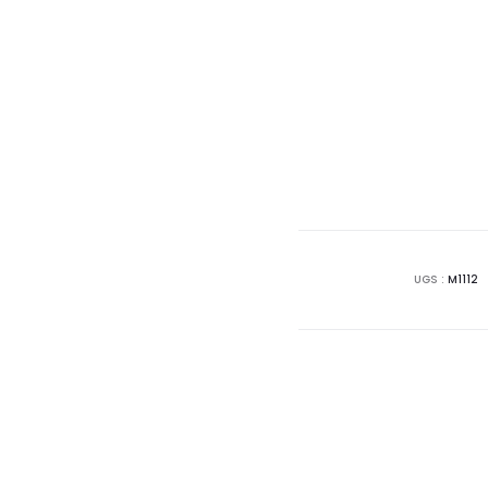
UGS :
M1112