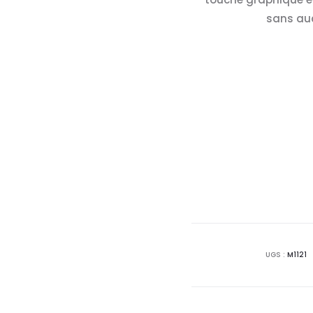
sans auc
UGS :
M1121