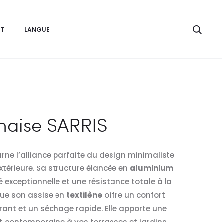
Rech
T
LANGUE
haise SARRIS
rne l’alliance parfaite du design minimaliste
xtérieure. Sa structure élancée en
aluminium
 exceptionnelle et une résistance totale à la
que son assise en
textilène
offre un confort
ant et un séchage rapide. Elle apporte une
 contemporaine à vos terrasses et jardins,