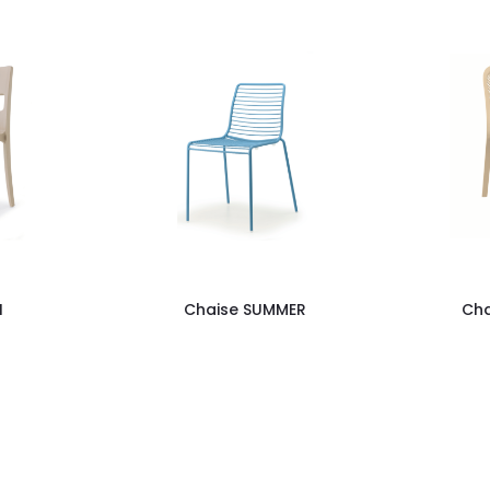
I
Chaise SUMMER
Ch