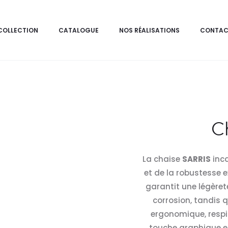
COLLECTION
CATALOGUE
NOS RÉALISATIONS
CONTAC
C
La chaise
SARRIS
inca
et de la robustesse e
garantit une légèreté
corrosion, tandis 
ergonomique, respir
touche graphique et