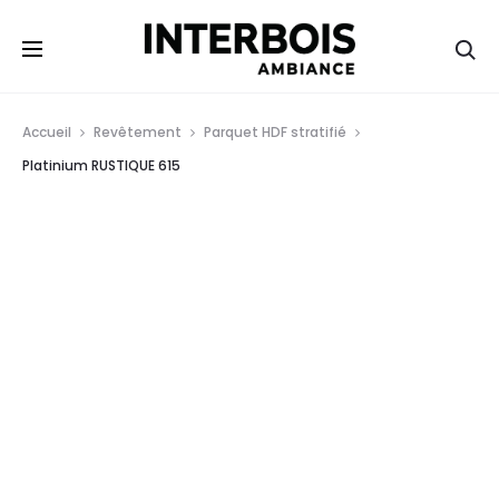
Re
Accueil
Revêtement
Parquet HDF stratifié
Platinium RUSTIQUE 615